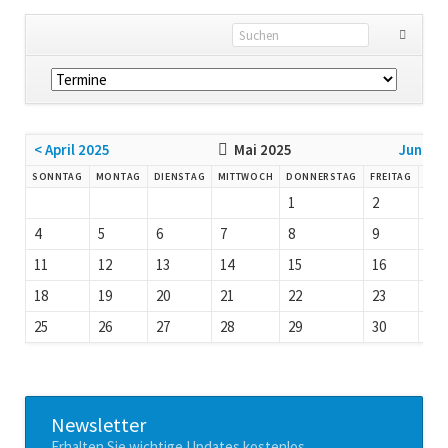
Navigation
überspringen
< April 2025
Mai 2025
Juni 20
SO
NNTAG
MO
NTAG
DI
ENSTAG
MI
TTWOCH
DO
NNERSTAG
FR
EITAG
SA
M
1
2
3
4
5
6
7
8
9
10
11
12
13
14
15
16
17
18
19
20
21
22
23
24
25
26
27
28
29
30
31
Newsletter
Erhalten Sie wichtige Updates kostenlos